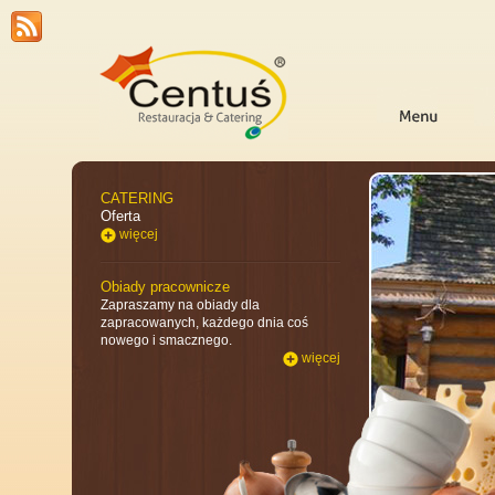
CATERING
Oferta
więcej
Obiady pracownicze
Zapraszamy na obiady dla
zapracowanych, każdego dnia coś
nowego i smacznego.
więcej