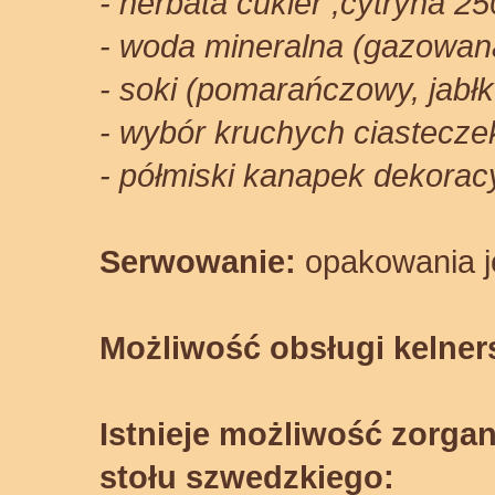
- herbata cukier ,cytryna 25
- woda mineralna (gazowan
- soki (pomarańczowy, jabł
- wybór kruchych ciasteczek
- półmiski kanapek dekoracy
Serwowanie:
opakowania j
Możliwość obsługi kelners
Istnieje możliwość zorga
stołu szwedzkiego: