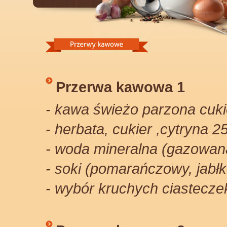
Przerwa kawowa 1
- kawa świeżo parzona cuki
- herbata, cukier ,cytryna 2
- woda mineralna (gazowana
- soki (pomarańczowy, jabł
- wybór kruchych ciasteczek